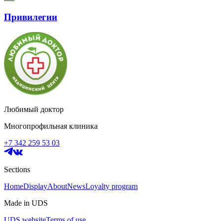
Привилегии
Любимый доктор
Многопрофильная клиника
+7 342 259 53 03
Sections
Home
Display
About
News
Loyalty program
Made in UDS
UDS website
Terms of use